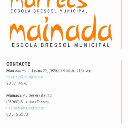
CONTACTE
Marrecs
: Av. Indústria 22, (08960) Sant Just Desvern
marrecs@santjust.cat
93 371 46 47
Mainada
: Av. Generalitat 12,
(08960) Sant Just Desvern
mainada@santjust.cat
93 515 50 73