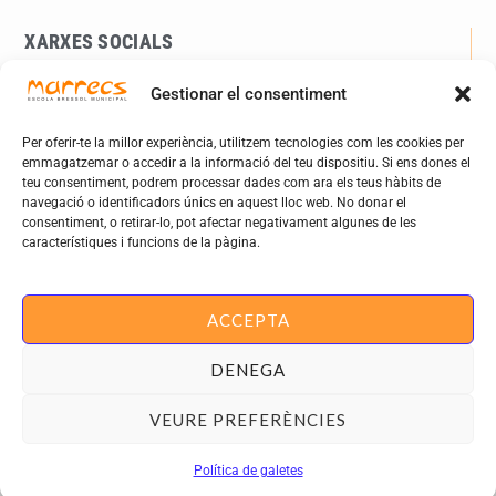
XARXES SOCIALS
Gestionar el consentiment
Per oferir-te la millor experiència, utilitzem tecnologies com les cookies per
WEBS D'INTERÉS
emmagatzemar o accedir a la informació del teu dispositiu. Si ens dones el
teu consentiment, podrem processar dades com ara els teus hàbits de
santjust.cat
navegació o identificadors únics en aquest lloc web. No donar el
Eduquem en xarxa
consentiment, o retirar-lo, pot afectar negativament algunes de les
Dept. Educació Generalitat
característiques i funcions de la pàgina.
radiodesvern.com
ACCEPTA
DENEGA
VEURE PREFERÈNCIES
© Ajuntament de Sant Just Desvern 2021
Política de galetes