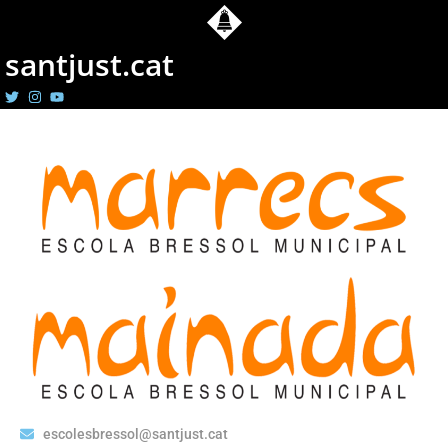
santjust.cat
escolesbressol@santjust.cat