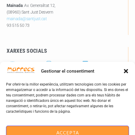
Mainada
: Av. Generalitat 12,
(08960) Sant Just Desvern
mainada@santjust.cat
93 515 50 73
XARXES SOCIALS
Gestionar el consentiment
Per oferir-te la millor experiència, utilitzem tecnologies com les cookies per
WEBS D'INTERÉS
emmagatzemar o accedir a la informació del teu dispositiu. Si ens dones el
teu consentiment, podrem processar dades com ara els teus hàbits de
santjust.cat
navegació o identificadors únics en aquest lloc web. No donar el
Eduquem en xarxa
consentiment, o retirar-lo, pot afectar negativament algunes de les
Dept. Educació Generalitat
característiques i funcions de la pàgina.
radiodesvern.com
ACCEPTA