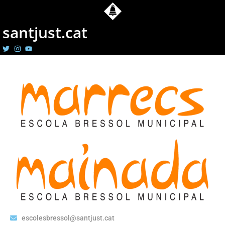
santjust.cat
escolesbressol@santjust.cat