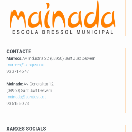
CONTACTE
Marrecs
: Av. Indústria 22, (08960) Sant Just Desvern
marrecs@santjust.cat
93 371 46 47
Mainada
: Av. Generalitat 12,
(08960) Sant Just Desvern
mainada@santjust.cat
93 515 50 73
XARXES SOCIALS