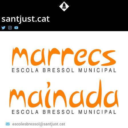
santjust.cat
escolesbressol@santjust.cat